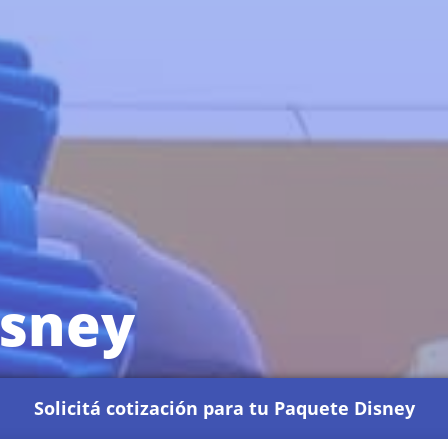
isney
Solicitá cotización para tu Paquete Disney