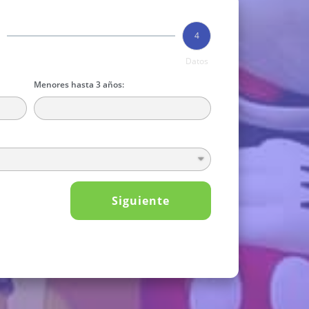
4
n
Datos
Menores hasta 3 años:
Siguiente