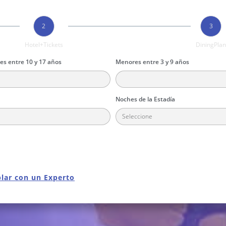
2
3
Hotel+Tickets
DiningPla
s entre 10 y 17 años
Menores entre 3 y 9 años
Noches de la Estadía
lar con un Experto